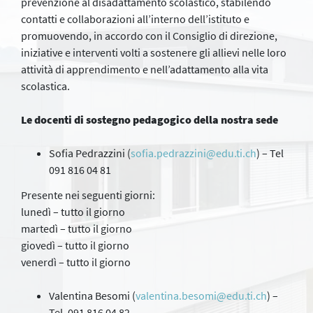
prevenzione al disadattamento scolastico, stabilendo
contatti e collaborazioni all’interno dell’istituto e
promuovendo, in accordo con il Consiglio di direzione,
iniziative e interventi volti a sostenere gli allievi nelle loro
attività di apprendimento e nell’adattamento alla vita
scolastica.
Le docenti di sostegno pedagogico della nostra sede
Sofia Pedrazzini (
sofia.pedrazzini@edu.ti.ch
) – Tel
091 816 04 81
Presente nei seguenti giorni:
lunedì – tutto il giorno
martedì – tutto il giorno
giovedì – tutto il giorno
venerdì – tutto il giorno
Valentina Besomi (
valentina.besomi@edu.ti.ch
) –
Tel. 091 816 04 82