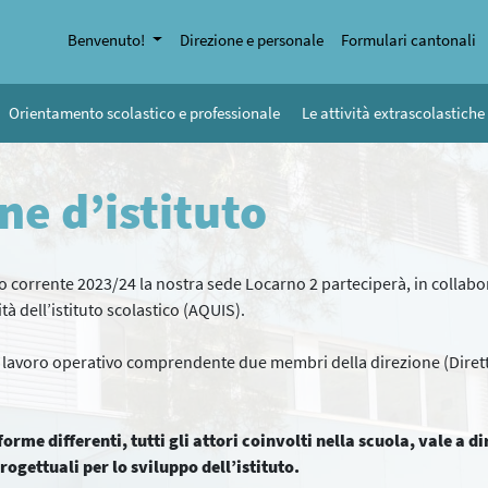
Benvenuto!
Direzione e personale
Formulari cantonali
Orientamento scolastico e professionale
Le attività extrascolastiche
e d’istituto
co corrente 2023/24 la nostra sede Locarno 2 parteciperà, in colla
 dell’istituto scolastico (AQUIS).
 lavoro operativo comprendente due membri della direzione (Diretto
rme differenti, tutti gli attori coinvolti nella scuola, vale a dire 
rogettuali per lo sviluppo dell’istituto.