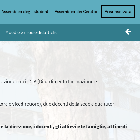
Assemblea degli studenti
Assemblea dei Genitori
Area riservata
Moodle e risorse didattiche
borazione con il DFA (Dipartimento Formazione e
re e Vicedirettore), due docenti della sede e due tutor
la direzione, i docenti, gli allievi e le famiglie, al fine di